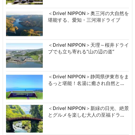
＜Drive! NIPPON＞奥三河の大自然を
堪能する、愛知・三河湖ドライブ
＜Drive! NIPPON＞天理～桜井ドライ
ブでも立ち寄れる“山の辺の道”
＜Drive! NIPPON＞静岡県伊東市をま
るっと堪能！名湯に癒され自然と…
＜Drive! NIPPON＞新緑の日光、絶景
とグルメを楽しむ大人の至福ドラ…