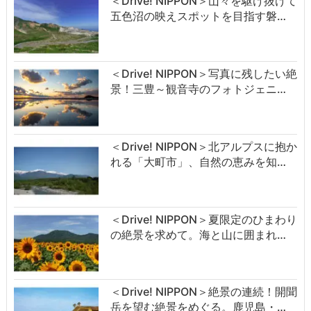
＜Drive! NIPPON＞山々を駆け抜けて
五色沼の映えスポットを目指す磐…
＜Drive! NIPPON＞写真に残したい絶
景！三豊～観音寺のフォトジェニ…
＜Drive! NIPPON＞北アルプスに抱か
れる「大町市」、自然の恵みを知…
＜Drive! NIPPON＞夏限定のひまわり
の絶景を求めて。海と山に囲まれ…
＜Drive! NIPPON＞絶景の連続！開聞
岳を望む絶景をめぐる。鹿児島・…