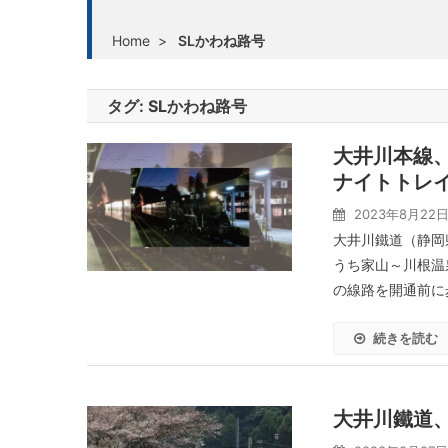
Home
>
SLかわね路号
タグ:
SLかわね路号
大井川本線
ナイトトレ
2023年8月22
大井川鐵道（静岡
うち家山～川根温
の線路を開通前に歩
続きを読む
大井川鐵道、