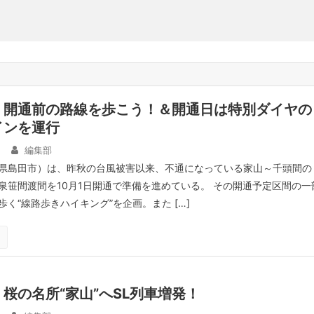
、開通前の路線を歩こう！＆開通日は特別ダイヤの
インを運行
日
編集部
県島田市）は、昨秋の台風被害以来、不通になっている家山～千頭間の
泉笹間渡間を10月1日開通で準備を進めている。 その開通予定区間の一
く“線路歩きハイキング”を企画。また […]
桜の名所“家山”へSL列車増発！