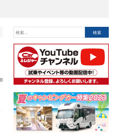
検
索:
部