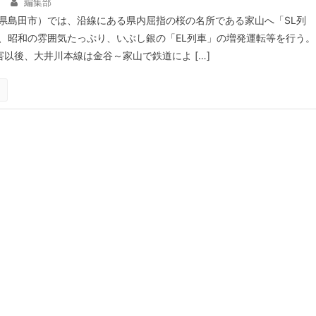
編集部
県島田市）では、沿線にある県内屈指の桜の名所である家山へ「SL列
、昭和の雰囲気たっぷり、いぶし銀の「EL列車」の増発運転等を行う。
害以後、大井川本線は金谷～家山で鉄道によ […]