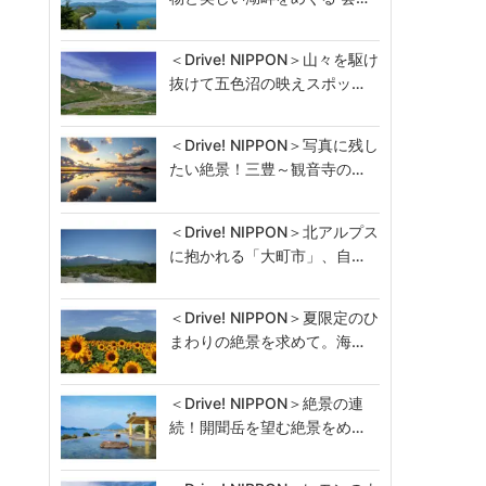
＜Drive! NIPPON＞山々を駆け
抜けて五色沼の映えスポッ…
＜Drive! NIPPON＞写真に残し
たい絶景！三豊～観音寺の…
＜Drive! NIPPON＞北アルプス
に抱かれる「大町市」、自…
＜Drive! NIPPON＞夏限定のひ
まわりの絶景を求めて。海…
＜Drive! NIPPON＞絶景の連
続！開聞岳を望む絶景をめ…