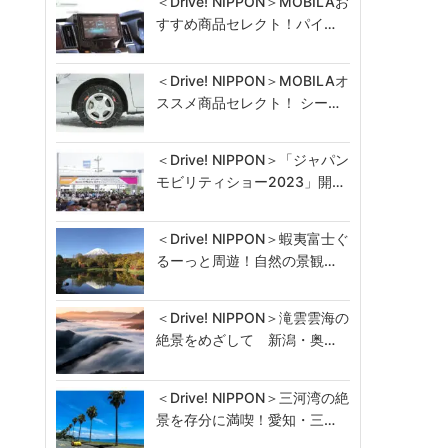
＜Drive! NIPPON＞MOBILAお
すすめ商品セレクト！パイ…
＜Drive! NIPPON＞MOBILAオ
ススメ商品セレクト！ シー…
＜Drive! NIPPON＞「ジャパン
モビリティショー2023」開…
＜Drive! NIPPON＞蝦夷富士ぐ
るーっと周遊！自然の景観…
＜Drive! NIPPON＞滝雲雲海の
絶景をめざして 新潟・奥…
＜Drive! NIPPON＞三河湾の絶
景を存分に満喫！愛知・三…