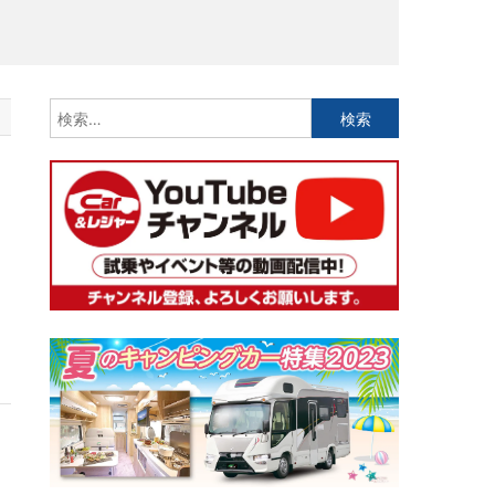
検
索:
ス