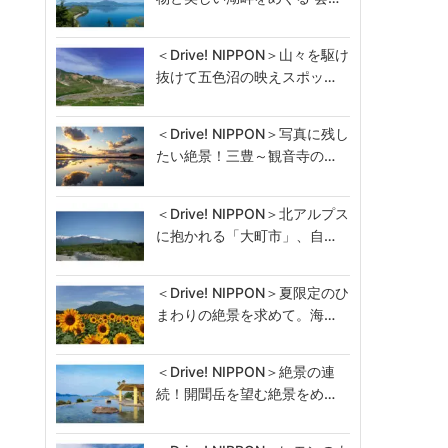
＜Drive! NIPPON＞山々を駆け
抜けて五色沼の映えスポッ…
＜Drive! NIPPON＞写真に残し
たい絶景！三豊～観音寺の…
＜Drive! NIPPON＞北アルプス
に抱かれる「大町市」、自…
＜Drive! NIPPON＞夏限定のひ
まわりの絶景を求めて。海…
＜Drive! NIPPON＞絶景の連
続！開聞岳を望む絶景をめ…