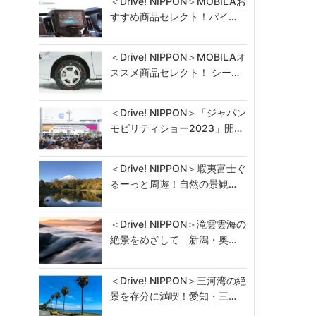
＜Drive! NIPPON＞MOBILAお
すすめ商品セレクト！パイ…
＜Drive! NIPPON＞MOBILAオ
ススメ商品セレクト！ シー…
＜Drive! NIPPON＞「ジャパン
モビリティショー2023」開…
＜Drive! NIPPON＞蝦夷富士ぐ
るーっと周遊！自然の景観…
＜Drive! NIPPON＞滝雲雲海の
絶景をめざして 新潟・奥…
＜Drive! NIPPON＞三河湾の絶
景を存分に満喫！愛知・三…