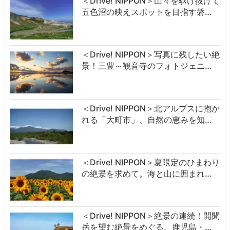
＜Drive! NIPPON＞山々を駆け抜けて
五色沼の映えスポットを目指す磐…
＜Drive! NIPPON＞写真に残したい絶
景！三豊～観音寺のフォトジェニ…
＜Drive! NIPPON＞北アルプスに抱か
れる「大町市」、自然の恵みを知…
＜Drive! NIPPON＞夏限定のひまわり
の絶景を求めて。海と山に囲まれ…
＜Drive! NIPPON＞絶景の連続！開聞
岳を望む絶景をめぐる。鹿児島・…