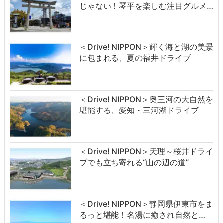
じゃない！琴平を楽しむ注目グルメ…
＜Drive! NIPPON＞輝く海と湖の美景
に包まれる、夏の福井ドライブ
＜Drive! NIPPON＞奥三河の大自然を
堪能する、愛知・三河湖ドライブ
＜Drive! NIPPON＞天理～桜井ドライ
ブでも立ち寄れる“山の辺の道”
＜Drive! NIPPON＞静岡県伊東市をま
るっと堪能！名湯に癒され自然と…