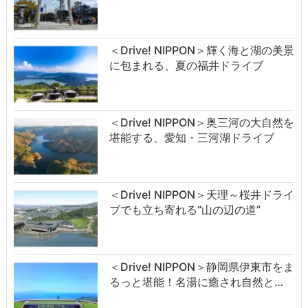
＜Drive! NIPPON＞輝く海と湖の美景
に包まれる、夏の福井ドライブ
＜Drive! NIPPON＞奥三河の大自然を
堪能する、愛知・三河湖ドライブ
＜Drive! NIPPON＞天理～桜井ドライ
ブでも立ち寄れる“山の辺の道”
＜Drive! NIPPON＞静岡県伊東市をま
るっと堪能！名湯に癒され自然と…