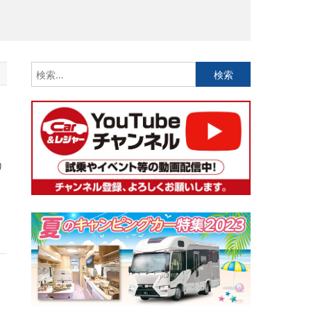
検
索:
り