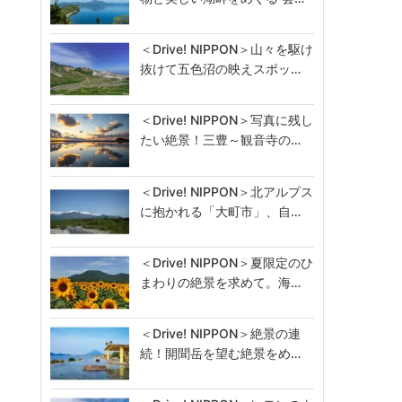
＜Drive! NIPPON＞山々を駆け
抜けて五色沼の映えスポッ…
＜Drive! NIPPON＞写真に残し
たい絶景！三豊～観音寺の…
＜Drive! NIPPON＞北アルプス
に抱かれる「大町市」、自…
＜Drive! NIPPON＞夏限定のひ
まわりの絶景を求めて。海…
＜Drive! NIPPON＞絶景の連
続！開聞岳を望む絶景をめ…