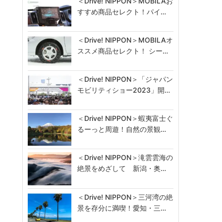
＜Drive! NIPPON＞MOBILAお
すすめ商品セレクト！パイ…
＜Drive! NIPPON＞MOBILAオ
ススメ商品セレクト！ シー…
＜Drive! NIPPON＞「ジャパン
モビリティショー2023」開…
＜Drive! NIPPON＞蝦夷富士ぐ
るーっと周遊！自然の景観…
＜Drive! NIPPON＞滝雲雲海の
絶景をめざして 新潟・奥…
＜Drive! NIPPON＞三河湾の絶
景を存分に満喫！愛知・三…