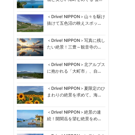
＜Drive! NIPPON＞山々を駆け
抜けて五色沼の映えスポッ…
＜Drive! NIPPON＞写真に残し
たい絶景！三豊～観音寺の…
＜Drive! NIPPON＞北アルプス
に抱かれる「大町市」、自…
＜Drive! NIPPON＞夏限定のひ
まわりの絶景を求めて。海…
＜Drive! NIPPON＞絶景の連
続！開聞岳を望む絶景をめ…