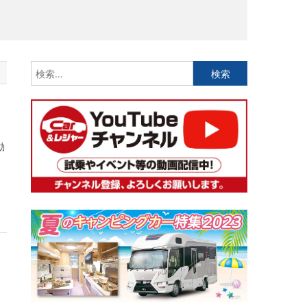
検
索:
動