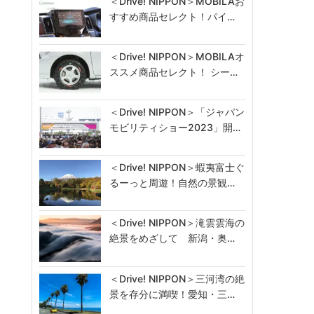
＜Drive! NIPPON＞MOBILAお
すすめ商品セレクト！パイ…
＜Drive! NIPPON＞MOBILAオ
ススメ商品セレクト！ シー…
＜Drive! NIPPON＞「ジャパン
モビリティショー2023」開…
＜Drive! NIPPON＞蝦夷富士ぐ
るーっと周遊！自然の景観…
＜Drive! NIPPON＞滝雲雲海の
絶景をめざして 新潟・奥…
＜Drive! NIPPON＞三河湾の絶
景を存分に満喫！愛知・三…