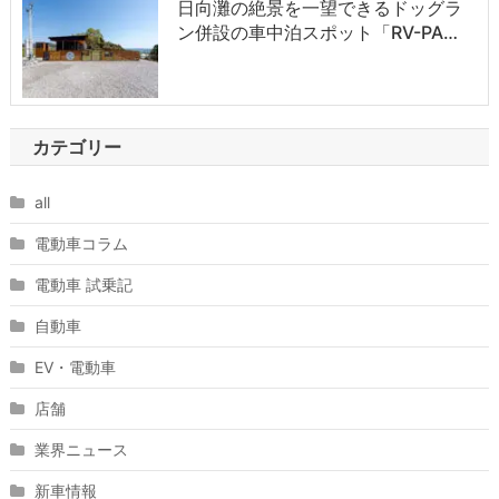
日向灘の絶景を一望できるドッグラ
ン併設の車中泊スポット「RV-PA…
カテゴリー
all
電動車コラム
電動車 試乗記
自動車
EV・電動車
店舗
業界ニュース
新車情報