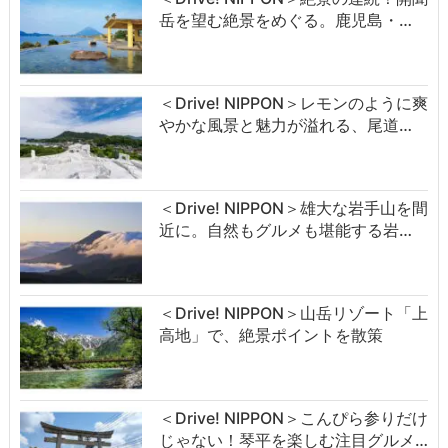
岳を望む絶景をめぐる。鹿児島・…
＜Drive! NIPPON＞レモンのように爽
やかな風景と魅力が溢れる、尾道…
＜Drive! NIPPON＞雄大な岩手山を間
近に。自然もグルメも堪能する岩…
＜Drive! NIPPON＞山岳リゾート「上
高地」で、絶景ポイントを散策
＜Drive! NIPPON＞こんぴら参りだけ
じゃない！琴平を楽しむ注目グルメ…