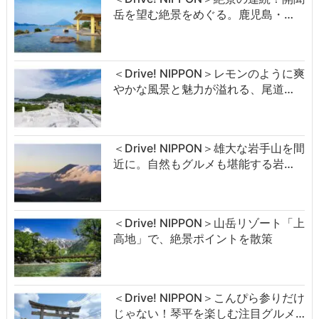
岳を望む絶景をめぐる。鹿児島・…
＜Drive! NIPPON＞レモンのように爽
やかな風景と魅力が溢れる、尾道…
＜Drive! NIPPON＞雄大な岩手山を間
近に。自然もグルメも堪能する岩…
＜Drive! NIPPON＞山岳リゾート「上
高地」で、絶景ポイントを散策
＜Drive! NIPPON＞こんぴら参りだけ
じゃない！琴平を楽しむ注目グルメ…