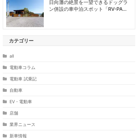
日向灘の絶景を一望できるドッグラ
ン併設の車中泊スポット「RV-PA…
カテゴリー
all
電動車コラム
電動車 試乗記
自動車
EV・電動車
店舗
業界ニュース
新車情報