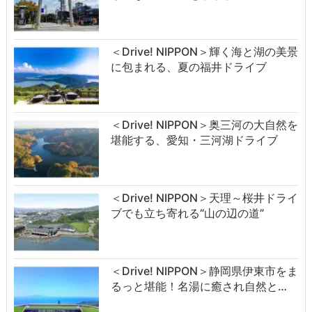
＜Drive! NIPPON＞輝く海と湖の美景
に包まれる、夏の福井ドライブ
＜Drive! NIPPON＞奥三河の大自然を
堪能する、愛知・三河湖ドライブ
＜Drive! NIPPON＞天理～桜井ドライ
ブでも立ち寄れる“山の辺の道”
＜Drive! NIPPON＞静岡県伊東市をま
るっと堪能！名湯に癒され自然と…