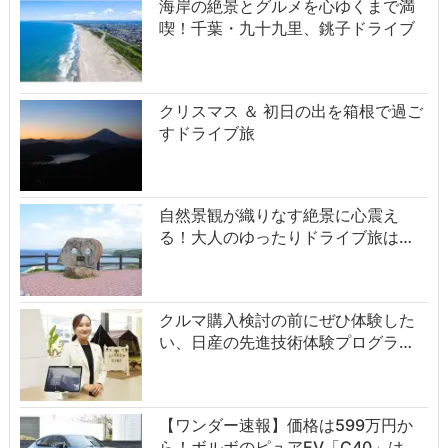
海岸の絶景とグルメを心ゆくまで満
喫！千葉・九十九里、銚子ドライブ
クリスマス ＆ 初日の出を箱根で過ご
すドライブ旅
自然景観が織りなす絶景に心震え
る！大人のゆったりドライブ旅は…
クルマ購入検討の前にぜひ体験した
い、日産の先進技術体験プログラ…
【ワンダー速報】価格は599万円か
ら！ボルボのピュアEV「C40」は…