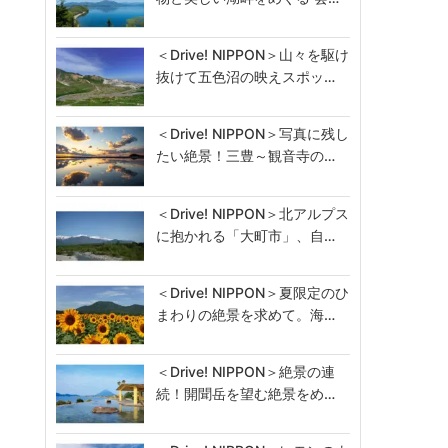
＜Drive! NIPPON＞山々を駆け
抜けて五色沼の映えスポッ…
＜Drive! NIPPON＞写真に残し
たい絶景！三豊～観音寺の…
＜Drive! NIPPON＞北アルプス
に抱かれる「大町市」、自…
＜Drive! NIPPON＞夏限定のひ
まわりの絶景を求めて。海…
＜Drive! NIPPON＞絶景の連
続！開聞岳を望む絶景をめ…