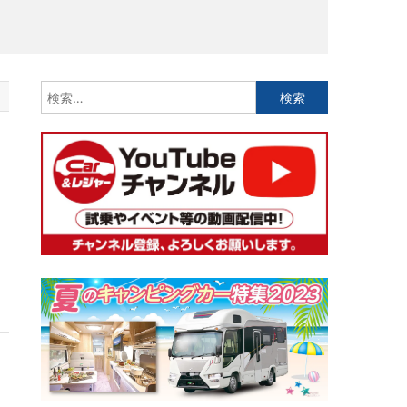
検
索:
じ