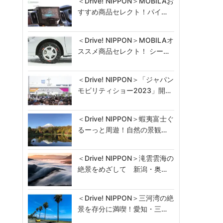
＜Drive! NIPPON＞MOBILAお
すすめ商品セレクト！パイ…
＜Drive! NIPPON＞MOBILAオ
ススメ商品セレクト！ シー…
＜Drive! NIPPON＞「ジャパン
モビリティショー2023」開…
＜Drive! NIPPON＞蝦夷富士ぐ
るーっと周遊！自然の景観…
＜Drive! NIPPON＞滝雲雲海の
絶景をめざして 新潟・奥…
＜Drive! NIPPON＞三河湾の絶
景を存分に満喫！愛知・三…