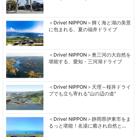
＜Drive! NIPPON＞輝く海と湖の美景
に包まれる、夏の福井ドライブ
＜Drive! NIPPON＞奥三河の大自然を
堪能する、愛知・三河湖ドライブ
＜Drive! NIPPON＞天理～桜井ドライ
ブでも立ち寄れる“山の辺の道”
＜Drive! NIPPON＞静岡県伊東市をま
るっと堪能！名湯に癒され自然と…