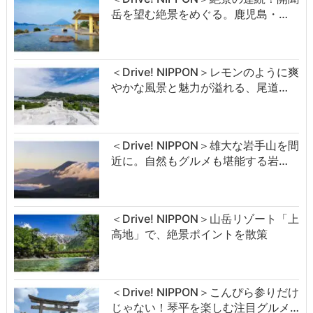
岳を望む絶景をめぐる。鹿児島・…
＜Drive! NIPPON＞レモンのように爽
やかな風景と魅力が溢れる、尾道…
＜Drive! NIPPON＞雄大な岩手山を間
近に。自然もグルメも堪能する岩…
＜Drive! NIPPON＞山岳リゾート「上
高地」で、絶景ポイントを散策
＜Drive! NIPPON＞こんぴら参りだけ
じゃない！琴平を楽しむ注目グルメ…