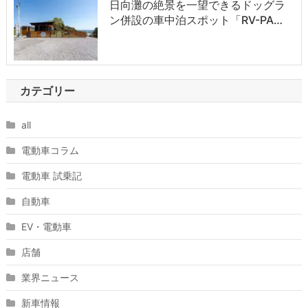
日向灘の絶景を一望できるドッグラ
ン併設の車中泊スポット「RV-PA…
カテゴリー
all
電動車コラム
電動車 試乗記
自動車
EV・電動車
店舗
業界ニュース
新車情報