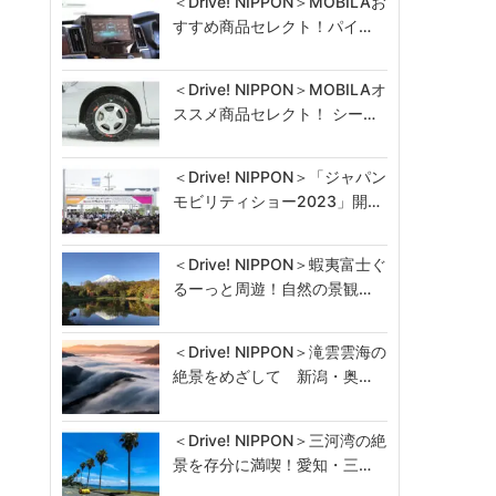
＜Drive! NIPPON＞MOBILAお
すすめ商品セレクト！パイ…
＜Drive! NIPPON＞MOBILAオ
ススメ商品セレクト！ シー…
＜Drive! NIPPON＞「ジャパン
モビリティショー2023」開…
＜Drive! NIPPON＞蝦夷富士ぐ
るーっと周遊！自然の景観…
＜Drive! NIPPON＞滝雲雲海の
絶景をめざして 新潟・奥…
＜Drive! NIPPON＞三河湾の絶
景を存分に満喫！愛知・三…