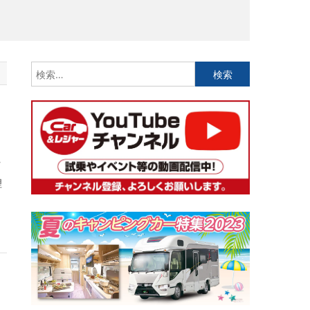
検
索:
理