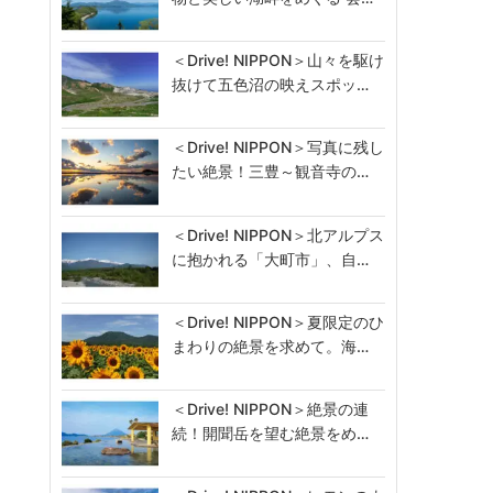
＜Drive! NIPPON＞山々を駆け
抜けて五色沼の映えスポッ…
＜Drive! NIPPON＞写真に残し
たい絶景！三豊～観音寺の…
＜Drive! NIPPON＞北アルプス
に抱かれる「大町市」、自…
＜Drive! NIPPON＞夏限定のひ
まわりの絶景を求めて。海…
＜Drive! NIPPON＞絶景の連
続！開聞岳を望む絶景をめ…