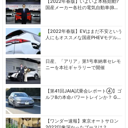
【2022年春版】いよいよ本格始動?
国産メーカー各社の電気自動車(B…
【2022年春版】EVはまだ不安という
人にもオススメな国産PHEVモデル…
日産、「アリア」第1号車納車セレモ
ニーを本社ギャラリーで開催
【第41回JAIA試乗会レポート④】ゴ
ルフ8の本命パワートレインか？ G…
【ワンダー速報】東京オートサロン
2022印象深かったブースは？