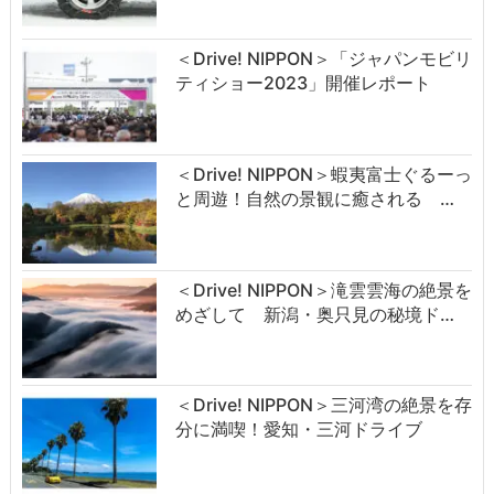
＜Drive! NIPPON＞「ジャパンモビリ
ティショー2023」開催レポート
＜Drive! NIPPON＞蝦夷富士ぐるーっ
と周遊！自然の景観に癒される …
＜Drive! NIPPON＞滝雲雲海の絶景を
めざして 新潟・奥只見の秘境ド…
＜Drive! NIPPON＞三河湾の絶景を存
分に満喫！愛知・三河ドライブ