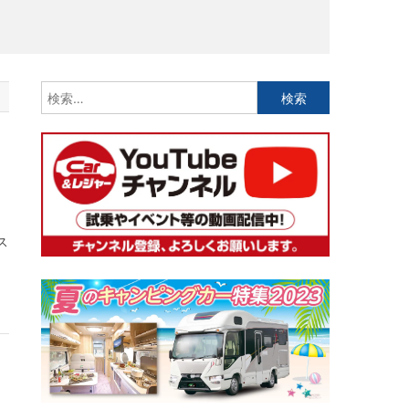
検
索:
ス