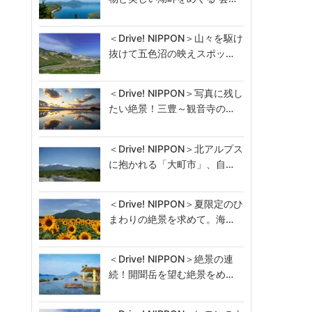
＜Drive! NIPPON＞山々を駆け
抜けて五色沼の映えスポッ…
＜Drive! NIPPON＞写真に残し
たい絶景！三豊～観音寺の…
＜Drive! NIPPON＞北アルプス
に抱かれる「大町市」、自…
＜Drive! NIPPON＞夏限定のひ
まわりの絶景を求めて。海…
＜Drive! NIPPON＞絶景の連
続！開聞岳を望む絶景をめ…