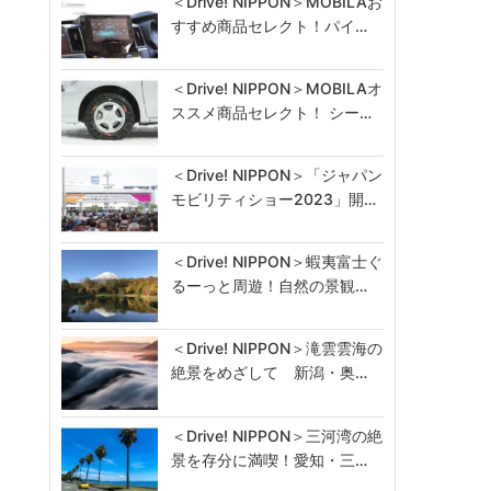
＜Drive! NIPPON＞MOBILAお
すすめ商品セレクト！パイ…
＜Drive! NIPPON＞MOBILAオ
ススメ商品セレクト！ シー…
＜Drive! NIPPON＞「ジャパン
モビリティショー2023」開…
＜Drive! NIPPON＞蝦夷富士ぐ
るーっと周遊！自然の景観…
＜Drive! NIPPON＞滝雲雲海の
絶景をめざして 新潟・奥…
＜Drive! NIPPON＞三河湾の絶
景を存分に満喫！愛知・三…