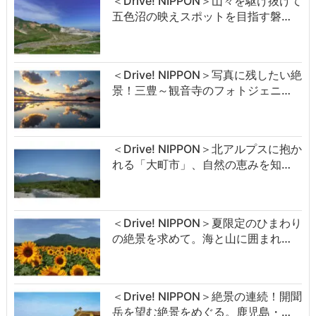
＜Drive! NIPPON＞山々を駆け抜けて
五色沼の映えスポットを目指す磐…
＜Drive! NIPPON＞写真に残したい絶
景！三豊～観音寺のフォトジェニ…
＜Drive! NIPPON＞北アルプスに抱か
れる「大町市」、自然の恵みを知…
＜Drive! NIPPON＞夏限定のひまわり
の絶景を求めて。海と山に囲まれ…
＜Drive! NIPPON＞絶景の連続！開聞
岳を望む絶景をめぐる。鹿児島・…