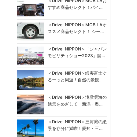
＜Drive! NIPPON＞MOBILAお
すすめ商品セレクト！パイ…
＜Drive! NIPPON＞MOBILAオ
ススメ商品セレクト！ シー…
＜Drive! NIPPON＞「ジャパン
モビリティショー2023」開…
＜Drive! NIPPON＞蝦夷富士ぐ
るーっと周遊！自然の景観…
＜Drive! NIPPON＞滝雲雲海の
絶景をめざして 新潟・奥…
＜Drive! NIPPON＞三河湾の絶
景を存分に満喫！愛知・三…