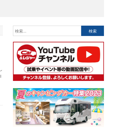
検
索:
し
l