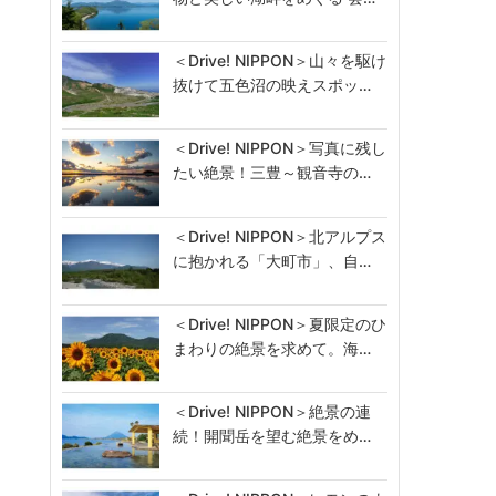
＜Drive! NIPPON＞山々を駆け
抜けて五色沼の映えスポッ…
＜Drive! NIPPON＞写真に残し
たい絶景！三豊～観音寺の…
＜Drive! NIPPON＞北アルプス
に抱かれる「大町市」、自…
＜Drive! NIPPON＞夏限定のひ
まわりの絶景を求めて。海…
＜Drive! NIPPON＞絶景の連
続！開聞岳を望む絶景をめ…