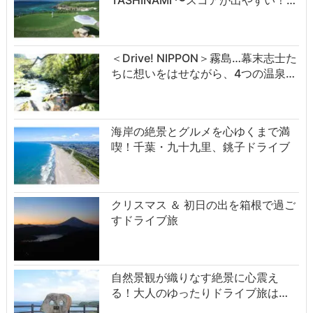
TASHINAMI 〜スコアが出やすい！…
＜Drive! NIPPON＞霧島…幕末志士た
ちに想いをはせながら、4つの温泉…
海岸の絶景とグルメを心ゆくまで満
喫！千葉・九十九里、銚子ドライブ
クリスマス ＆ 初日の出を箱根で過ご
すドライブ旅
自然景観が織りなす絶景に心震え
る！大人のゆったりドライブ旅は…