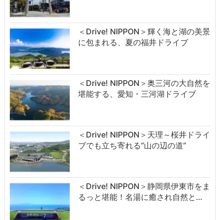
＜Drive! NIPPON＞輝く海と湖の美景
に包まれる、夏の福井ドライブ
＜Drive! NIPPON＞奥三河の大自然を
堪能する、愛知・三河湖ドライブ
＜Drive! NIPPON＞天理～桜井ドライ
ブでも立ち寄れる“山の辺の道”
＜Drive! NIPPON＞静岡県伊東市をま
るっと堪能！名湯に癒され自然と…