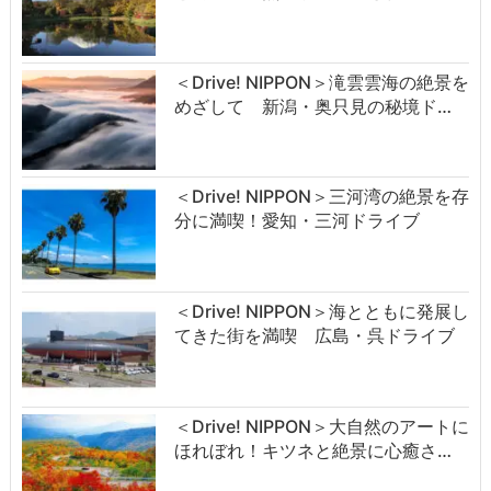
＜Drive! NIPPON＞滝雲雲海の絶景を
めざして 新潟・奥只見の秘境ド…
＜Drive! NIPPON＞三河湾の絶景を存
分に満喫！愛知・三河ドライブ
＜Drive! NIPPON＞海とともに発展し
てきた街を満喫 広島・呉ドライブ
＜Drive! NIPPON＞大自然のアートに
ほれぼれ！キツネと絶景に心癒さ…