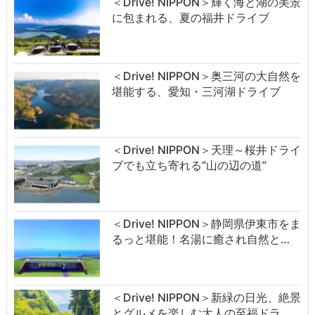
＜Drive! NIPPON＞輝く海と湖の美景
に包まれる、夏の福井ドライブ
＜Drive! NIPPON＞奥三河の大自然を
堪能する、愛知・三河湖ドライブ
＜Drive! NIPPON＞天理～桜井ドライ
ブでも立ち寄れる“山の辺の道”
＜Drive! NIPPON＞静岡県伊東市をま
るっと堪能！名湯に癒され自然と…
＜Drive! NIPPON＞新緑の日光、絶景
とグルメを楽しむ大人の至福ドラ…