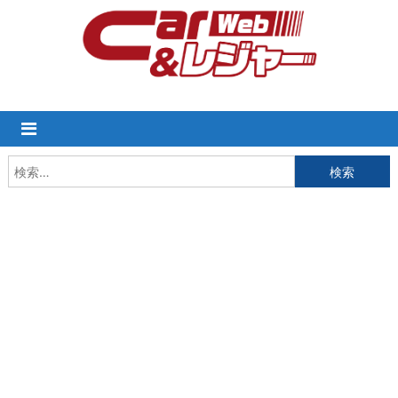
Skip
to
content
検
索: