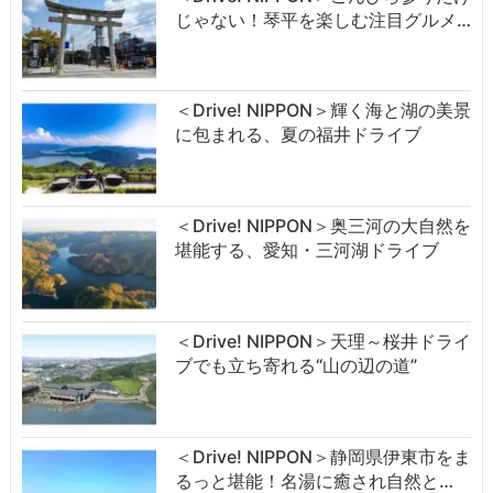
じゃない！琴平を楽しむ注目グルメ…
＜Drive! NIPPON＞輝く海と湖の美景
に包まれる、夏の福井ドライブ
＜Drive! NIPPON＞奥三河の大自然を
堪能する、愛知・三河湖ドライブ
＜Drive! NIPPON＞天理～桜井ドライ
ブでも立ち寄れる“山の辺の道”
＜Drive! NIPPON＞静岡県伊東市をま
るっと堪能！名湯に癒され自然と…