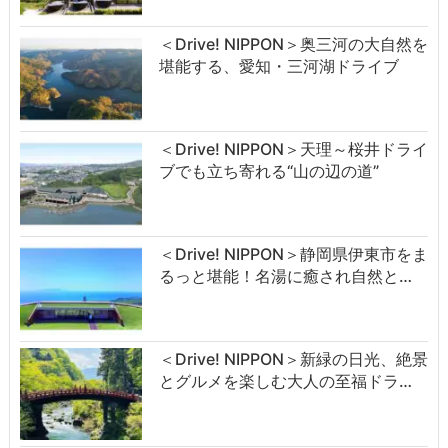
＜Drive! NIPPON＞奥三河の大自然を
堪能する、愛知・三河湖ドライブ
＜Drive! NIPPON＞天理～桜井ドライ
ブでも立ち寄れる“山の辺の道”
＜Drive! NIPPON＞静岡県伊東市をま
るっと堪能！名湯に癒され自然と…
＜Drive! NIPPON＞新緑の日光、絶景
とグルメを楽しむ大人の至福ドラ…