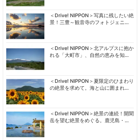
＜Drive! NIPPON＞写真に残したい絶
景！三豊～観音寺のフォトジェニ…
＜Drive! NIPPON＞北アルプスに抱か
れる「大町市」、自然の恵みを知…
＜Drive! NIPPON＞夏限定のひまわり
の絶景を求めて。海と山に囲まれ…
＜Drive! NIPPON＞絶景の連続！開聞
岳を望む絶景をめぐる。鹿児島・…