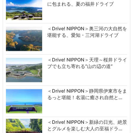
に包まれる、夏の福井ドライブ
＜Drive! NIPPON＞奥三河の大自然を
堪能する、愛知・三河湖ドライブ
＜Drive! NIPPON＞天理～桜井ドライ
ブでも立ち寄れる“山の辺の道”
＜Drive! NIPPON＞静岡県伊東市をま
るっと堪能！名湯に癒され自然と…
＜Drive! NIPPON＞新緑の日光、絶景
とグルメを楽しむ大人の至福ドラ…