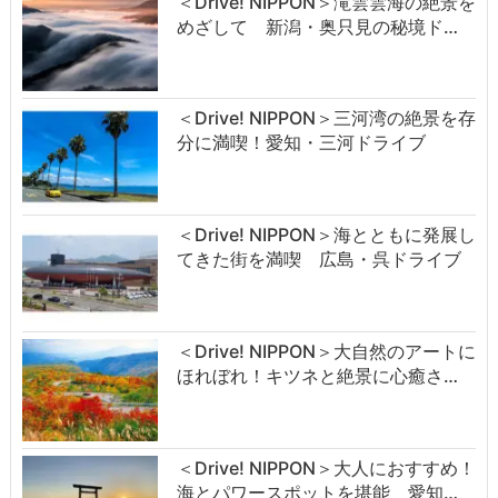
＜Drive! NIPPON＞滝雲雲海の絶景を
めざして 新潟・奥只見の秘境ド…
＜Drive! NIPPON＞三河湾の絶景を存
分に満喫！愛知・三河ドライブ
＜Drive! NIPPON＞海とともに発展し
てきた街を満喫 広島・呉ドライブ
＜Drive! NIPPON＞大自然のアートに
ほれぼれ！キツネと絶景に心癒さ…
＜Drive! NIPPON＞大人におすすめ！
海とパワースポットを堪能 愛知…