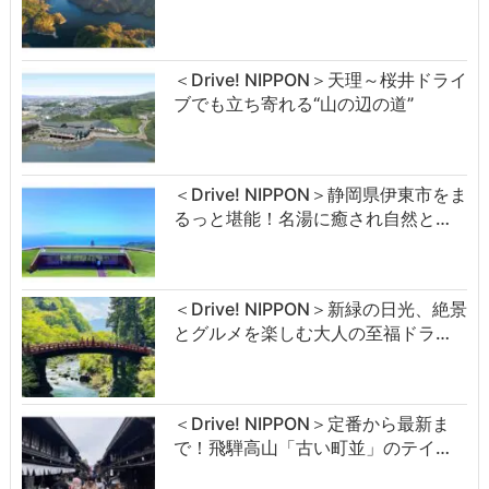
＜Drive! NIPPON＞天理～桜井ドライ
ブでも立ち寄れる“山の辺の道”
＜Drive! NIPPON＞静岡県伊東市をま
るっと堪能！名湯に癒され自然と…
＜Drive! NIPPON＞新緑の日光、絶景
とグルメを楽しむ大人の至福ドラ…
＜Drive! NIPPON＞定番から最新ま
で！飛騨高山「古い町並」のテイ…