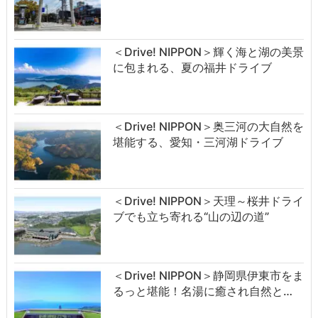
＜Drive! NIPPON＞輝く海と湖の美景
に包まれる、夏の福井ドライブ
＜Drive! NIPPON＞奥三河の大自然を
堪能する、愛知・三河湖ドライブ
＜Drive! NIPPON＞天理～桜井ドライ
ブでも立ち寄れる“山の辺の道”
＜Drive! NIPPON＞静岡県伊東市をま
るっと堪能！名湯に癒され自然と…