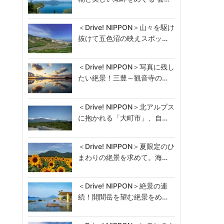
＜Drive! NIPPON＞山々を駆け
抜けて五色沼の映えスポッ…
＜Drive! NIPPON＞写真に残し
たい絶景！三豊～観音寺の…
＜Drive! NIPPON＞北アルプス
に抱かれる「大町市」、自…
＜Drive! NIPPON＞夏限定のひ
まわりの絶景を求めて。海…
＜Drive! NIPPON＞絶景の連
続！開聞岳を望む絶景をめ…