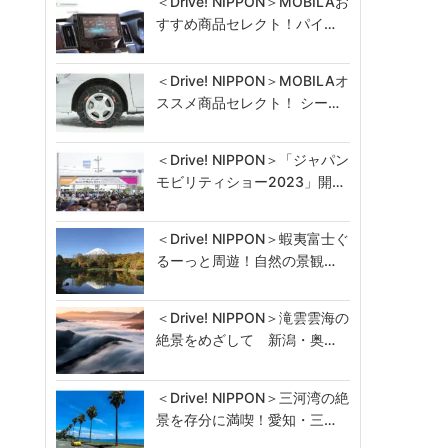
＜Drive! NIPPON＞MOBILAお
すすめ商品セレクト！パイ…
＜Drive! NIPPON＞MOBILAオ
ススメ商品セレクト！ シー…
＜Drive! NIPPON＞「ジャパン
モビリティショー2023」開…
＜Drive! NIPPON＞蝦夷富士ぐ
るーっと周遊！自然の景観…
＜Drive! NIPPON＞滝雲雲海の
絶景をめざして 新潟・奥…
＜Drive! NIPPON＞三河湾の絶
景を存分に満喫！愛知・三…