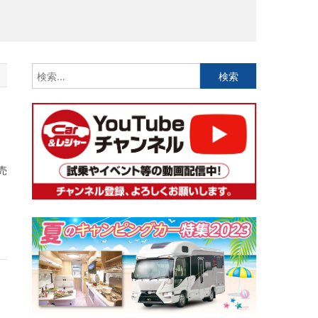
検
索:
売
、