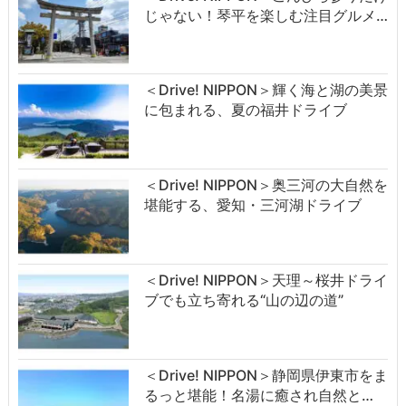
じゃない！琴平を楽しむ注目グルメ…
＜Drive! NIPPON＞輝く海と湖の美景
に包まれる、夏の福井ドライブ
＜Drive! NIPPON＞奥三河の大自然を
堪能する、愛知・三河湖ドライブ
＜Drive! NIPPON＞天理～桜井ドライ
ブでも立ち寄れる“山の辺の道”
＜Drive! NIPPON＞静岡県伊東市をま
るっと堪能！名湯に癒され自然と…