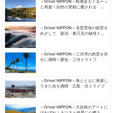
＜Drive! NIPPON＞蝦夷富士ぐるーっ
と周遊！自然の景観に癒される …
＜Drive! NIPPON＞滝雲雲海の絶景を
めざして 新潟・奥只見の秘境ド…
＜Drive! NIPPON＞三河湾の絶景を存
分に満喫！愛知・三河ドライブ
＜Drive! NIPPON＞海とともに発展し
てきた街を満喫 広島・呉ドライブ
＜Drive! NIPPON＞大自然のアートに
ほれぼれ！キツネと絶景に心癒さ…