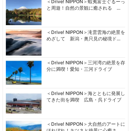
＜Drive! NIPPON＞蝦夷富士ぐるーっ
と周遊！自然の景観に癒される …
＜Drive! NIPPON＞滝雲雲海の絶景を
めざして 新潟・奥只見の秘境ド…
＜Drive! NIPPON＞三河湾の絶景を存
分に満喫！愛知・三河ドライブ
＜Drive! NIPPON＞海とともに発展し
てきた街を満喫 広島・呉ドライブ
＜Drive! NIPPON＞大自然のアートに
ほれぼれ！キツネと絶景に心癒さ…