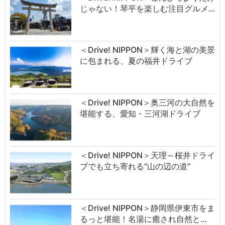
じゃない！琴平を楽しむ注目グルメ…
＜Drive! NIPPON＞輝く海と湖の美景
に包まれる、夏の福井ドライブ
＜Drive! NIPPON＞奥三河の大自然を
堪能する、愛知・三河湖ドライブ
＜Drive! NIPPON＞天理～桜井ドライ
ブでも立ち寄れる“山の辺の道”
＜Drive! NIPPON＞静岡県伊東市をま
るっと堪能！名湯に癒され自然と…