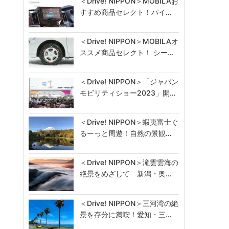
＜Drive! NIPPON＞MOBILAお
すすめ商品セレクト！パイ…
＜Drive! NIPPON＞MOBILAオ
ススメ商品セレクト！ シー…
＜Drive! NIPPON＞「ジャパン
モビリティショー2023」開…
＜Drive! NIPPON＞蝦夷富士ぐ
るーっと周遊！自然の景観…
＜Drive! NIPPON＞滝雲雲海の
絶景をめざして 新潟・奥…
＜Drive! NIPPON＞三河湾の絶
景を存分に満喫！愛知・三…