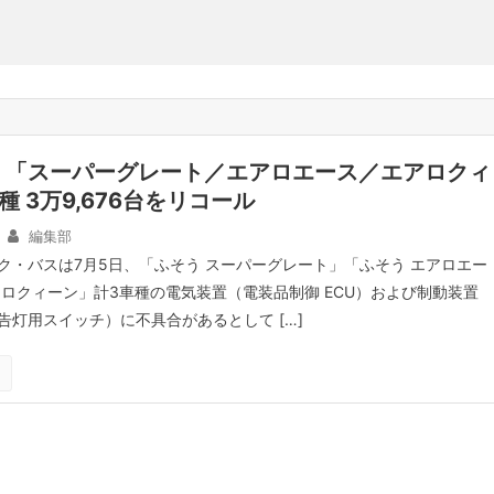
、「スーパーグレート／エアロエース／エアロクィ
種 3万9,676台をリコール
編集部
ク・バスは7月5日、「ふそう スーパーグレート」「ふそう エアロエー
アロクィーン」計3車種の電気装置（電装品制御 ECU）および制動装置
告灯用スイッチ）に不具合があるとして […]