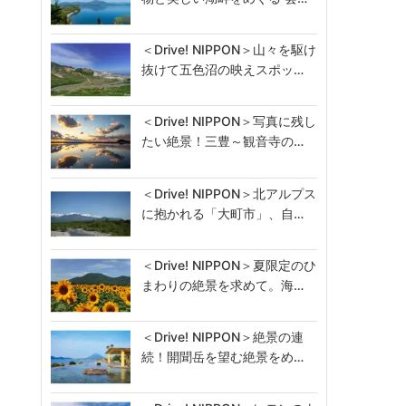
＜Drive! NIPPON＞山々を駆け
抜けて五色沼の映えスポッ…
＜Drive! NIPPON＞写真に残し
たい絶景！三豊～観音寺の…
＜Drive! NIPPON＞北アルプス
に抱かれる「大町市」、自…
＜Drive! NIPPON＞夏限定のひ
まわりの絶景を求めて。海…
＜Drive! NIPPON＞絶景の連
続！開聞岳を望む絶景をめ…