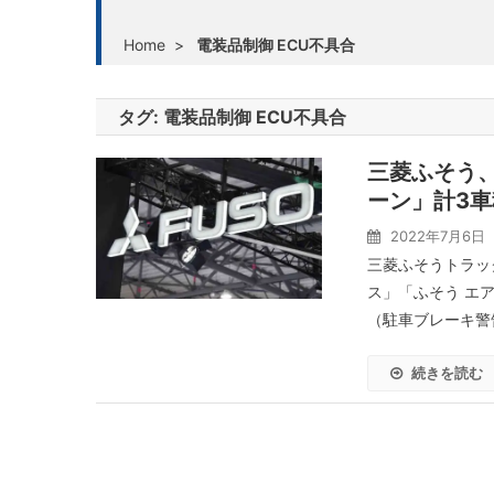
Home
>
電装品制御 ECU不具合
タグ:
電装品制御 ECU不具合
三菱ふそう
ーン」計3車
2022年7月6日
三菱ふそうトラッ
ス」「ふそう エ
（駐車ブレーキ警
続きを読む