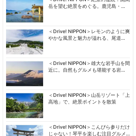
岳を望む絶景をめぐる。鹿児島・…
＜Drive! NIPPON＞レモンのように爽
やかな風景と魅力が溢れる、尾道…
＜Drive! NIPPON＞雄大な岩手山を間
近に。自然もグルメも堪能する岩…
＜Drive! NIPPON＞山岳リゾート「上
高地」で、絶景ポイントを散策
＜Drive! NIPPON＞こんぴら参りだけ
じゃない！琴平を楽しむ注目グルメ…