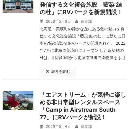
発信する文化複合施設「藍染 結
の杜」にRVパークを新規開設！
2026年5月6日
編集部
北海道・美瑛町の静かな丘にある藍の魅力を発
信する文化複合施設「藍染 結の杜」に新たに日
本RV協会認定のRVパークが開設された。 2022
年7月に北海道美瑛町にオープン した藍染結の
杜は、明治40年から北海道旭川で染物屋を […]
続きを読む
「エアストリーム」が気軽に楽し
める非日常型レンタルスペース
「Camp in Airstream South
77」にRVパークが新設！
2026年5月4日
編集部