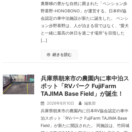
裏磐梯の豊かな自然に囲まれた「ペンション歩
野慕野-HONOBONO」が運営する、日本RV協
会認定の車中泊施設が新たに誕生した。 ペンシ
ョン歩野慕野は、人が泊まる宿ではなく、“愛犬
と一緒に最高の休日を過ごす場所”を目指した
[…]
続きを読む
兵庫県朝来市の農園内に車中泊ス
ポット「RVパーク FujiFarm
TAJIMA Base Field」が誕生！
2026年8月10日
編集部
兵庫県朝来市の農園内に日本RV協会認定の車中
泊スポット「RVパーク FujiFarm TAJIMA Base
Field」が新たに開設された。 同施設は、竹田城