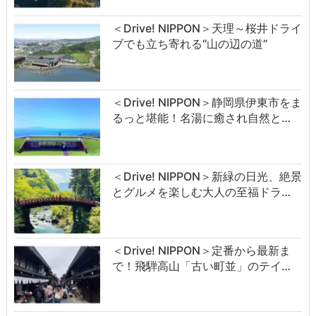
＜Drive! NIPPON＞天理～桜井ドライ
ブでも立ち寄れる“山の辺の道”
＜Drive! NIPPON＞静岡県伊東市をま
るっと堪能！名湯に癒され自然と…
＜Drive! NIPPON＞新緑の日光、絶景
とグルメを楽しむ大人の至福ドラ…
＜Drive! NIPPON＞定番から最新ま
で！飛騨高山「古い町並」のテイ…