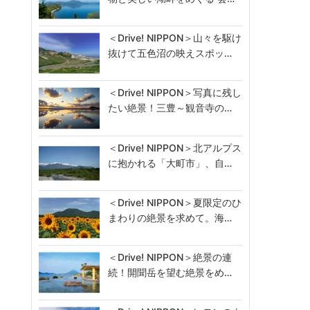
＜Drive! NIPPON＞山々を駆け
抜けて五色沼の映えスポッ…
＜Drive! NIPPON＞写真に残し
たい絶景！三豊～観音寺の…
＜Drive! NIPPON＞北アルプス
に抱かれる「大町市」、自…
＜Drive! NIPPON＞夏限定のひ
まわりの絶景を求めて。海…
＜Drive! NIPPON＞絶景の連
続！開聞岳を望む絶景をめ…