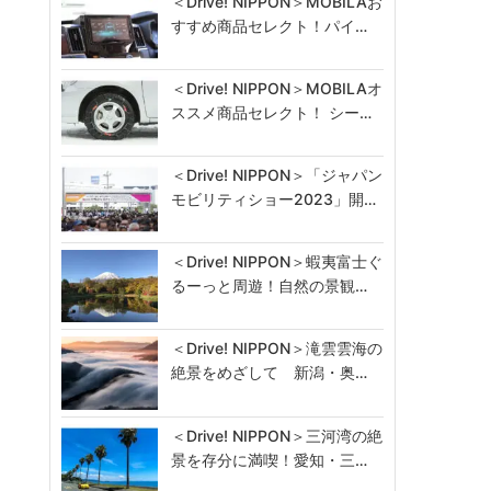
＜Drive! NIPPON＞MOBILAお
すすめ商品セレクト！パイ…
＜Drive! NIPPON＞MOBILAオ
ススメ商品セレクト！ シー…
＜Drive! NIPPON＞「ジャパン
モビリティショー2023」開…
＜Drive! NIPPON＞蝦夷富士ぐ
るーっと周遊！自然の景観…
＜Drive! NIPPON＞滝雲雲海の
絶景をめざして 新潟・奥…
＜Drive! NIPPON＞三河湾の絶
景を存分に満喫！愛知・三…