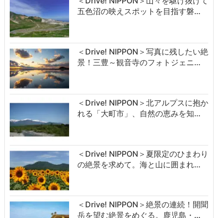
＜Drive! NIPPON＞山々を駆け抜けて
五色沼の映えスポットを目指す磐…
＜Drive! NIPPON＞写真に残したい絶
景！三豊～観音寺のフォトジェニ…
＜Drive! NIPPON＞北アルプスに抱か
れる「大町市」、自然の恵みを知…
＜Drive! NIPPON＞夏限定のひまわり
の絶景を求めて。海と山に囲まれ…
＜Drive! NIPPON＞絶景の連続！開聞
岳を望む絶景をめぐる。鹿児島・…