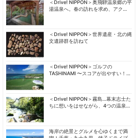
＜Drive! NIPPON＞奥飛騨温泉郷の平
湯温泉へ。春の訪れを求め、アク…
＜Drive! NIPPON＞世界遺産・北の縄
文遺跡群を訪ねて
＜Drive! NIPPON＞ゴルフの
TASHINAMI 〜スコアが出やすい！…
＜Drive! NIPPON＞霧島…幕末志士た
ちに想いをはせながら、4つの温泉…
海岸の絶景とグルメを心ゆくまで満
喫！千葉・九十九里、銚子ドライブ