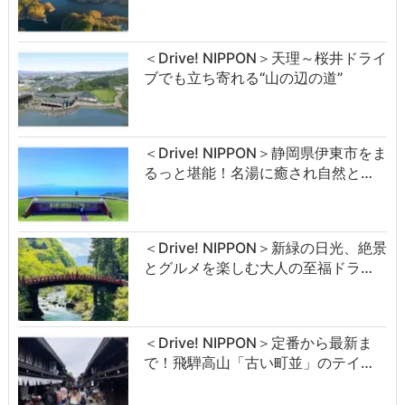
＜Drive! NIPPON＞天理～桜井ドライ
ブでも立ち寄れる“山の辺の道”
＜Drive! NIPPON＞静岡県伊東市をま
るっと堪能！名湯に癒され自然と…
＜Drive! NIPPON＞新緑の日光、絶景
とグルメを楽しむ大人の至福ドラ…
＜Drive! NIPPON＞定番から最新ま
で！飛騨高山「古い町並」のテイ…