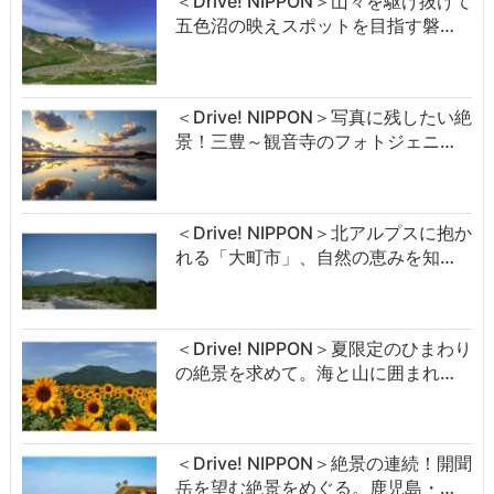
＜Drive! NIPPON＞山々を駆け抜けて
五色沼の映えスポットを目指す磐…
＜Drive! NIPPON＞写真に残したい絶
景！三豊～観音寺のフォトジェニ…
＜Drive! NIPPON＞北アルプスに抱か
れる「大町市」、自然の恵みを知…
＜Drive! NIPPON＞夏限定のひまわり
の絶景を求めて。海と山に囲まれ…
＜Drive! NIPPON＞絶景の連続！開聞
岳を望む絶景をめぐる。鹿児島・…