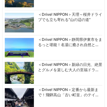
＜Drive! NIPPON＞天理～桜井ドライ
ブでも立ち寄れる“山の辺の道”
＜Drive! NIPPON＞静岡県伊東市をま
るっと堪能！名湯に癒され自然と…
＜Drive! NIPPON＞新緑の日光、絶景
とグルメを楽しむ大人の至福ドラ…
＜Drive! NIPPON＞定番から最新ま
で！飛騨高山「古い町並」のテイ…