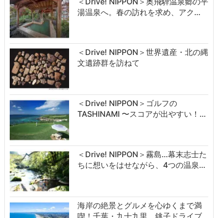
＜Drive! NIPPON＞奥飛騨温泉郷の平
湯温泉へ。春の訪れを求め、アク…
＜Drive! NIPPON＞世界遺産・北の縄
文遺跡群を訪ねて
＜Drive! NIPPON＞ゴルフの
TASHINAMI 〜スコアが出やすい！…
＜Drive! NIPPON＞霧島…幕末志士た
ちに想いをはせながら、4つの温泉…
海岸の絶景とグルメを心ゆくまで満
喫！千葉・九十九里、銚子ドライブ