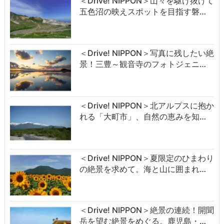
＜Drive! NIPPON＞山々を駆け抜けて
五色沼の映えスポットを目指す磐…
＜Drive! NIPPON＞写真に残したい絶
景！三豊～観音寺のフォトジェニ…
＜Drive! NIPPON＞北アルプスに抱か
れる「大町市」、自然の恵みを知…
＜Drive! NIPPON＞夏限定のひまわり
の絶景を求めて。海と山に囲まれ…
＜Drive! NIPPON＞絶景の連続！開聞
岳を望む絶景をめぐる。鹿児島・…