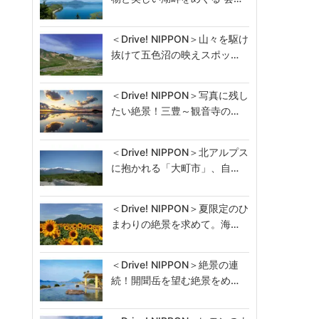
＜Drive! NIPPON＞山々を駆け
抜けて五色沼の映えスポッ…
＜Drive! NIPPON＞写真に残し
たい絶景！三豊～観音寺の…
＜Drive! NIPPON＞北アルプス
に抱かれる「大町市」、自…
＜Drive! NIPPON＞夏限定のひ
まわりの絶景を求めて。海…
＜Drive! NIPPON＞絶景の連
続！開聞岳を望む絶景をめ…