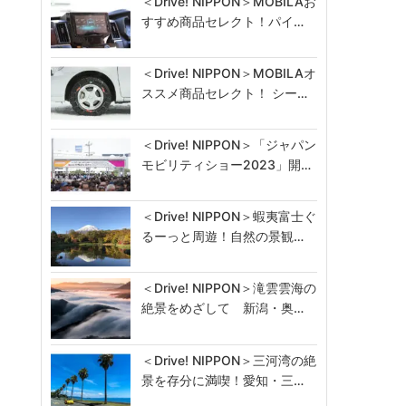
＜Drive! NIPPON＞MOBILAお
すすめ商品セレクト！パイ…
＜Drive! NIPPON＞MOBILAオ
ススメ商品セレクト！ シー…
＜Drive! NIPPON＞「ジャパン
モビリティショー2023」開…
＜Drive! NIPPON＞蝦夷富士ぐ
るーっと周遊！自然の景観…
＜Drive! NIPPON＞滝雲雲海の
絶景をめざして 新潟・奥…
＜Drive! NIPPON＞三河湾の絶
景を存分に満喫！愛知・三…