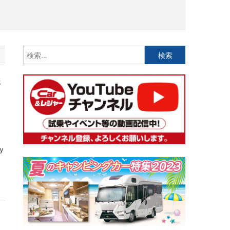
検
索:
展
y