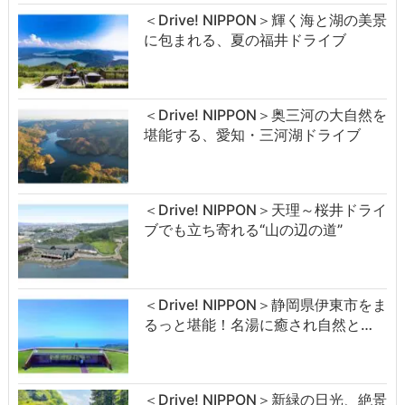
＜Drive! NIPPON＞輝く海と湖の美景
に包まれる、夏の福井ドライブ
＜Drive! NIPPON＞奥三河の大自然を
堪能する、愛知・三河湖ドライブ
＜Drive! NIPPON＞天理～桜井ドライ
ブでも立ち寄れる“山の辺の道”
＜Drive! NIPPON＞静岡県伊東市をま
るっと堪能！名湯に癒され自然と…
＜Drive! NIPPON＞新緑の日光、絶景