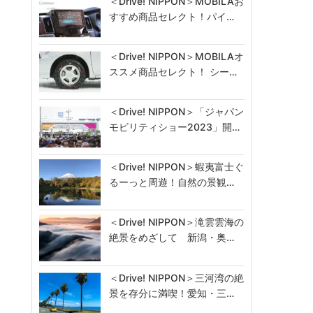
＜Drive! NIPPON＞MOBILAお
すすめ商品セレクト！パイ…
＜Drive! NIPPON＞MOBILAオ
ススメ商品セレクト！ シー…
＜Drive! NIPPON＞「ジャパン
モビリティショー2023」開…
＜Drive! NIPPON＞蝦夷富士ぐ
るーっと周遊！自然の景観…
＜Drive! NIPPON＞滝雲雲海の
絶景をめざして 新潟・奥…
＜Drive! NIPPON＞三河湾の絶
景を存分に満喫！愛知・三…