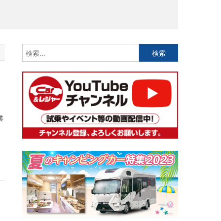
検
索:
業