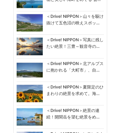
＜Drive! NIPPON＞山々を駆け
抜けて五色沼の映えスポッ…
＜Drive! NIPPON＞写真に残し
たい絶景！三豊～観音寺の…
＜Drive! NIPPON＞北アルプス
に抱かれる「大町市」、自…
＜Drive! NIPPON＞夏限定のひ
まわりの絶景を求めて。海…
＜Drive! NIPPON＞絶景の連
続！開聞岳を望む絶景をめ…