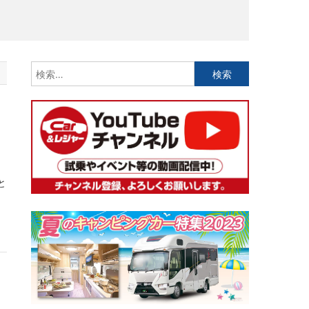
検
索:
と