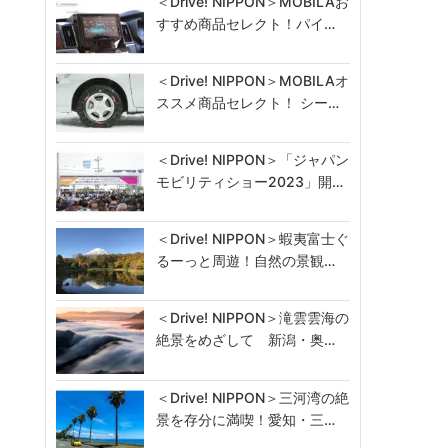
＜Drive! NIPPON＞MOBILAお
すすめ商品セレクト！パイ…
＜Drive! NIPPON＞MOBILAオ
ススメ商品セレクト！ シー…
＜Drive! NIPPON＞「ジャパン
モビリティショー2023」開…
＜Drive! NIPPON＞蝦夷富士ぐ
るーっと周遊！自然の景観…
＜Drive! NIPPON＞滝雲雲海の
絶景をめざして 新潟・奥…
＜Drive! NIPPON＞三河湾の絶
景を存分に満喫！愛知・三…