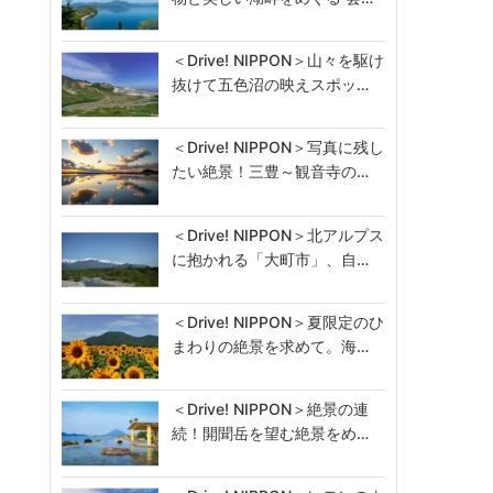
＜Drive! NIPPON＞山々を駆け
抜けて五色沼の映えスポッ…
＜Drive! NIPPON＞写真に残し
たい絶景！三豊～観音寺の…
＜Drive! NIPPON＞北アルプス
に抱かれる「大町市」、自…
＜Drive! NIPPON＞夏限定のひ
まわりの絶景を求めて。海…
＜Drive! NIPPON＞絶景の連
続！開聞岳を望む絶景をめ…