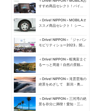
＜Drive! NIPPON＞MOBILAお
すすめ商品セレクト！パイ…
＜Drive! NIPPON＞MOBILAオ
ススメ商品セレクト！ シー…
＜Drive! NIPPON＞「ジャパン
モビリティショー2023」開…
＜Drive! NIPPON＞蝦夷富士ぐ
るーっと周遊！自然の景観…
＜Drive! NIPPON＞滝雲雲海の
絶景をめざして 新潟・奥…
＜Drive! NIPPON＞三河湾の絶
景を存分に満喫！愛知・三…