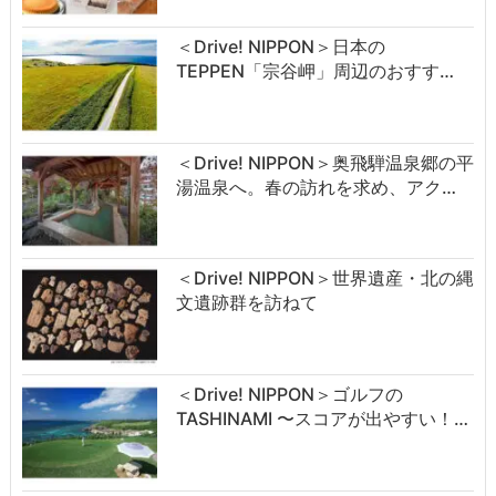
＜Drive! NIPPON＞日本の
TEPPEN「宗谷岬」周辺のおすす…
＜Drive! NIPPON＞奥飛騨温泉郷の平
湯温泉へ。春の訪れを求め、アク…
＜Drive! NIPPON＞世界遺産・北の縄
文遺跡群を訪ねて
＜Drive! NIPPON＞ゴルフの
TASHINAMI 〜スコアが出やすい！…