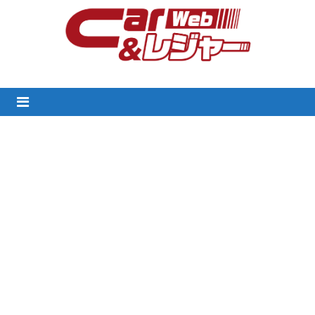
Skip
to
content