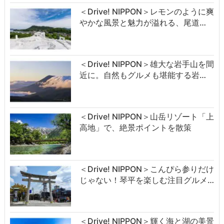
＜Drive! NIPPON＞レモンのように爽
やかな風景と魅力が溢れる、尾道…
＜Drive! NIPPON＞雄大な岩手山を間
近に。自然もグルメも堪能する岩…
＜Drive! NIPPON＞山岳リゾート「上
高地」で、絶景ポイントを散策
＜Drive! NIPPON＞こんぴら参りだけ
じゃない！琴平を楽しむ注目グルメ…
＜Drive! NIPPON＞輝く海と湖の美景