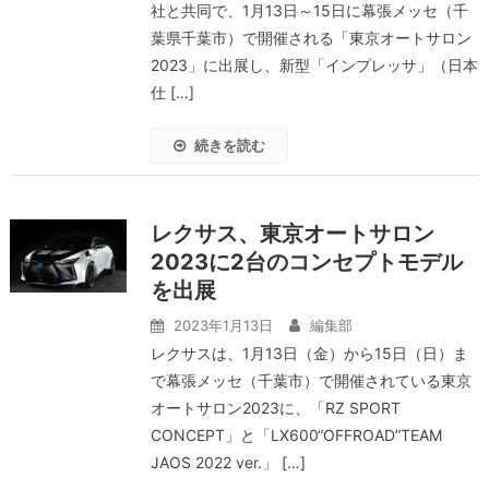
社と共同で、1月13日～15日に幕張メッセ（千
葉県千葉市）で開催される「東京オートサロン
2023」に出展し、新型「インプレッサ」（日本
仕 […]
続きを読む
レクサス、東京オートサロン
2023に2台のコンセプトモデル
を出展
2023年1月13日
編集部
レクサスは、1月13日（金）から15日（日）ま
で幕張メッセ（千葉市）で開催されている東京
オートサロン2023に、「RZ SPORT
CONCEPT」と「LX600“OFFROAD”TEAM
JAOS 2022 ver.」 […]