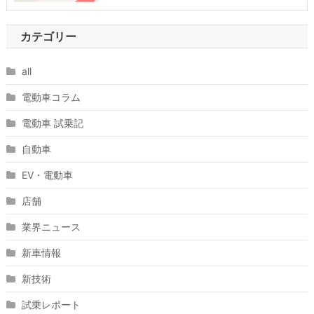
カテゴリー
all
電動車コラム
電動車 試乗記
自動車
EV・電動車
店舗
業界ニュース
新車情報
新技術
試乗レポート