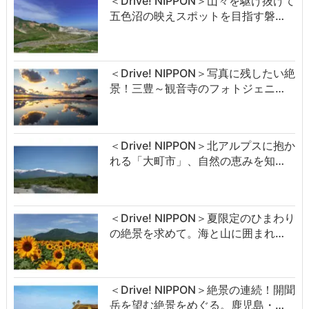
＜Drive! NIPPON＞山々を駆け抜けて
五色沼の映えスポットを目指す磐…
＜Drive! NIPPON＞写真に残したい絶
景！三豊～観音寺のフォトジェニ…
＜Drive! NIPPON＞北アルプスに抱か
れる「大町市」、自然の恵みを知…
＜Drive! NIPPON＞夏限定のひまわり
の絶景を求めて。海と山に囲まれ…
＜Drive! NIPPON＞絶景の連続！開聞
岳を望む絶景をめぐる。鹿児島・…