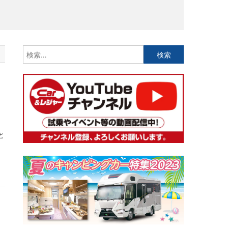
検
索:
と