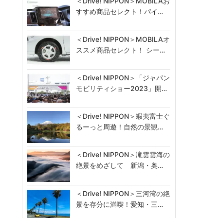
＜Drive! NIPPON＞MOBILAお
すすめ商品セレクト！パイ…
＜Drive! NIPPON＞MOBILAオ
ススメ商品セレクト！ シー…
＜Drive! NIPPON＞「ジャパン
モビリティショー2023」開…
＜Drive! NIPPON＞蝦夷富士ぐ
るーっと周遊！自然の景観…
＜Drive! NIPPON＞滝雲雲海の
絶景をめざして 新潟・奥…
＜Drive! NIPPON＞三河湾の絶
景を存分に満喫！愛知・三…