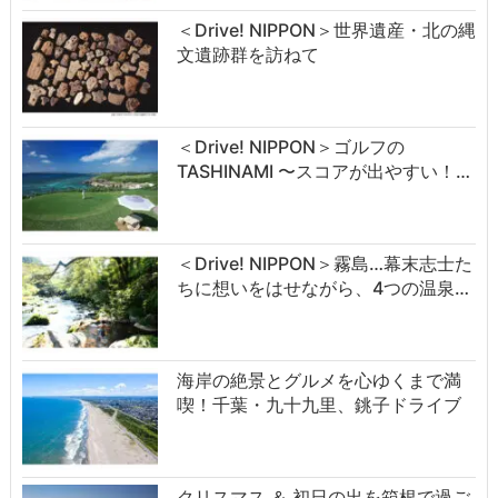
＜Drive! NIPPON＞世界遺産・北の縄
文遺跡群を訪ねて
＜Drive! NIPPON＞ゴルフの
TASHINAMI 〜スコアが出やすい！…
＜Drive! NIPPON＞霧島…幕末志士た
ちに想いをはせながら、4つの温泉…
海岸の絶景とグルメを心ゆくまで満
喫！千葉・九十九里、銚子ドライブ
クリスマス ＆ 初日の出を箱根で過ご