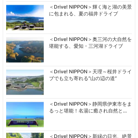
＜Drive! NIPPON＞輝く海と湖の美景
に包まれる、夏の福井ドライブ
＜Drive! NIPPON＞奥三河の大自然を
堪能する、愛知・三河湖ドライブ
＜Drive! NIPPON＞天理～桜井ドライ
ブでも立ち寄れる“山の辺の道”
＜Drive! NIPPON＞静岡県伊東市をま
るっと堪能！名湯に癒され自然と…
＜Drive! NIPPON＞新緑の日光、絶景