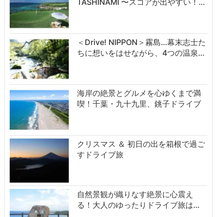
TASHINAMI 〜スコアが出やすい！…
＜Drive! NIPPON＞霧島…幕末志士た
ちに想いをはせながら、4つの温泉…
海岸の絶景とグルメを心ゆくまで満
喫！千葉・九十九里、銚子ドライブ
クリスマス ＆ 初日の出を箱根で過ご
すドライブ旅
自然景観が織りなす絶景に心震え
る！大人のゆったりドライブ旅は…