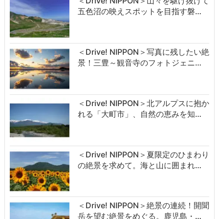
＜Drive! NIPPON＞山々を駆け抜けて
五色沼の映えスポットを目指す磐…
＜Drive! NIPPON＞写真に残したい絶
景！三豊～観音寺のフォトジェニ…
＜Drive! NIPPON＞北アルプスに抱か
れる「大町市」、自然の恵みを知…
＜Drive! NIPPON＞夏限定のひまわり
の絶景を求めて。海と山に囲まれ…
＜Drive! NIPPON＞絶景の連続！開聞
岳を望む絶景をめぐる。鹿児島・…